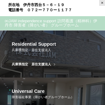
所在地 伊丹市西台５－６－１９
電話番号 ０７２ー７７０ー１１７７
㈱JAM independence support 訪問看護（精神科）伊
丹市 障害者（障がい者） グループホーム
Residential Support
兵庫県指定 居住支援法人
兵庫県指定 居住支援法人
Universal Care
障害福祉事業（障がい者グループホーム）